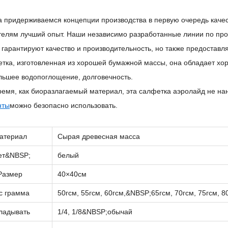
а придерживаемся концепции производства в первую очередь качес
телям лучший опыт.
Наши независимо разработанные линии по про
о гарантируют качество и производительность, но также предостав
етка, изготовленная из хорошей бумажной массы, она обладает хор
льшее водопоглощение, долговечность.
время, как биоразлагаемый материал, эта салфетка аэролайд не на
нты
можно безопасно использовать.
атериал
Сырая древесная масса
ет&NBSP;
белый
Размер
40×40см
с грамма
50гсм, 55гсм, 60г
см,&NBSP;
65гсм, 70гсм, 75гсм, 8
ладывать
1/4, 1/8&NBSP;
обычай