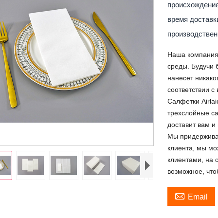
происхождени
время достав
производствен
Наша компания
среды. Будучи 
нанесет никако
соответствии 
Салфетки Airla
трехслойные са
доставит вам 
Мы придержива
клиента, мы мо
клиентами, на 
возможное, что

Email