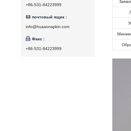
Заявл
+86-531-84223999

почтовый ящик :
У
info@huaaonapkin.com
Минима

Факс :
Обра
+86-531-84223999