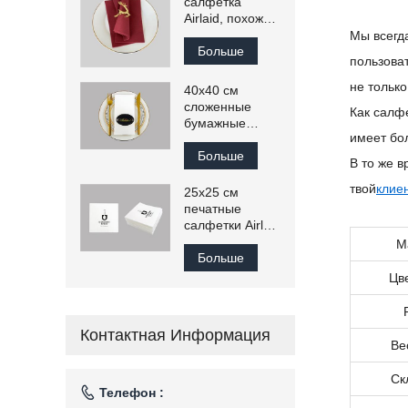
салфетка
Airlaid, похожая
на бумажное
Мы всегд
полотенце для
Больше
пользова
гостей
не тольк
40x40 см
сложенные
Как салф
бумажные
имеет бо
салфетки Airlaid
для печати
Больше
В то же 
твой
клие
25x25 см
печатные
салфетки Airlaid
полотенце для
М
гостей
Больше
Цв
Контактная Информация
Ве
Ск

Телефон :