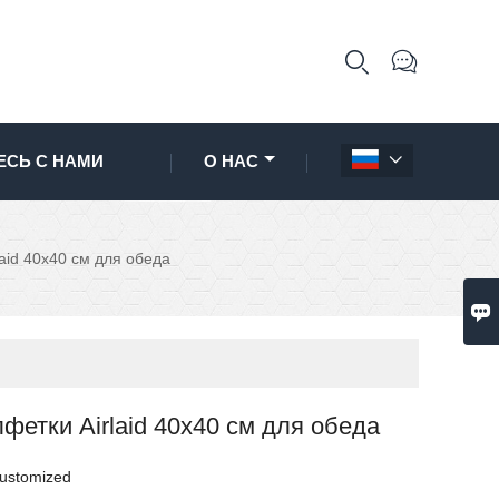


ЕСЬ С НАМИ
О НАС

aid 40x40 см для обеда

фетки Airlaid 40x40 см для обеда
ustomized