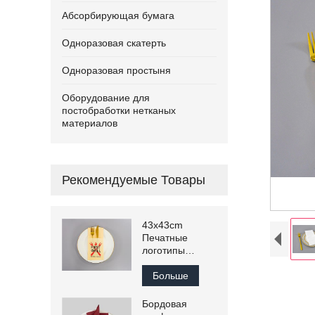
Абсорбирующая бумага
Одноразовая скатерть
Одноразовая простыня
Оборудование для
постобработки нетканых
материалов
Рекомендуемые Товары
43x43cm
Печатные
логотипы
Цветные
обеденные
Больше
салфетки Airlaid
Бордовая