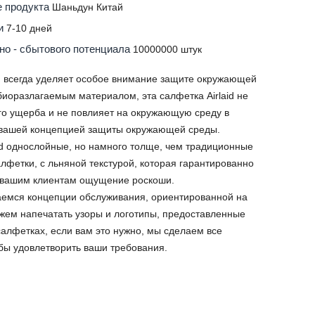
е продукта
Шаньдун Китай
ки
7-10 дней
но - сбытового потенциала
10000000 штук
 всегда уделяет особое внимание защите окружающей
биоразлагаемым материалом, эта салфетка Airlaid не
го ущерба и не повлияет на окружающую среду в
с вашей концепцией защиты окружающей среды.
id однослойные, но намного толще, чем традиционные
лфетки, с льняной текстурой, которая гарантированно
и вашим клиентам ощущение роскоши.
емся концепции обслуживания, ориентированной на
жем напечатать узоры и логотипы, предоставленные
салфетках, если вам это нужно, мы сделаем все
бы удовлетворить ваши требования.